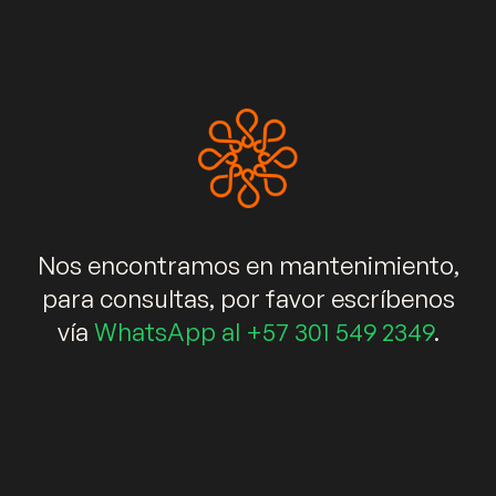
+573015492349
info@kalidaespacios.com
WhatsApp
Enlaces rápidos
Muebles
Salas
Comedores
Nos encontramos en mantenimiento,
Decoración
Elementos decorativos
Blog
para consultas, por favor escríbenos
vía
WhatsApp al +57 301 549 2349
.
Newsletter
Suscríbete ahora