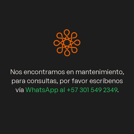
+573015492349
info@kalidaespacios.com
WhatsApp
Enlaces rápidos
Muebles
Salas
Comedores
Nos encontramos en mantenimiento,
Decoración
Elementos decorativos
Blog
para consultas, por favor escríbenos
vía
WhatsApp al +57 301 549 2349
.
Newsletter
Suscríbete ahora