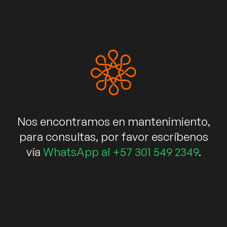
+573015492349
info@kalidaespacios.com
WhatsApp
Enlaces rápidos
Muebles
Salas
Comedores
Nos encontramos en mantenimiento,
Decoración
Elementos decorativos
Blog
para consultas, por favor escríbenos
vía
WhatsApp al +57 301 549 2349
.
Newsletter
Suscríbete ahora