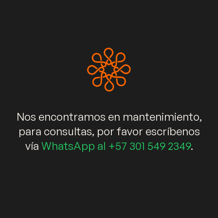
+573015492349
info@kalidaespacios.com
WhatsApp
Enlaces rápidos
Muebles
Salas
Comedores
Nos encontramos en mantenimiento,
Decoración
Elementos decorativos
Blog
para consultas, por favor escríbenos
vía
WhatsApp al +57 301 549 2349
.
Newsletter
Suscríbete ahora