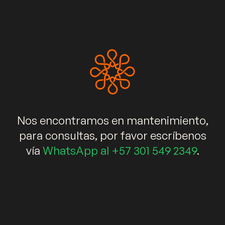
+573015492349
info@kalidaespacios.com
WhatsApp
Enlaces rápidos
Muebles
Salas
Comedores
Nos encontramos en mantenimiento,
Decoración
Elementos decorativos
Blog
para consultas, por favor escríbenos
vía
WhatsApp al +57 301 549 2349
.
Newsletter
Suscríbete ahora