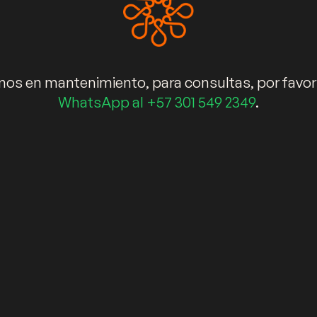
s en mantenimiento, para consultas, por favor
WhatsApp al +57 301 549 2349
.
nes
Términos de garantía
2. Bogotá – D.C. (Colombia). ©Copyright 2024 Kälida Espacios Únicos S.A.S. Tod