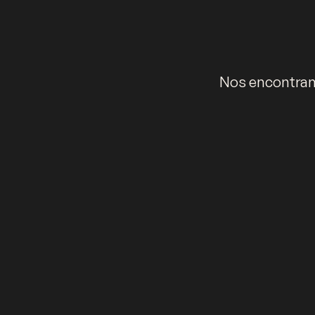
Nos encontramo
Política de privacidad
Política de devoluciones
Términos y condicio
Kälida Espacios Únicos SAS – NIT. 900.759.537-6. Carrera 16A No. 141 – 6