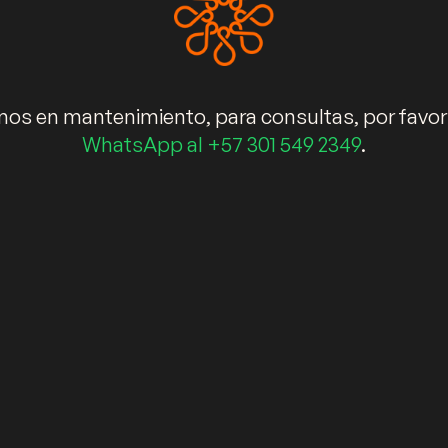
s en mantenimiento, para consultas, por favor
WhatsApp al +57 301 549 2349
.
nes
Términos de garantía
2. Bogotá – D.C. (Colombia). ©Copyright 2024 Kälida Espacios Únicos S.A.S. Tod