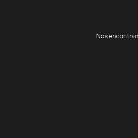
Nos encontramo
Política de privacidad
Política de devoluciones
Términos y condicio
Kälida Espacios Únicos SAS – NIT. 900.759.537-6. Carrera 16A No. 141 – 6