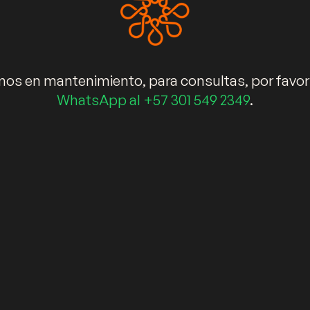
Elementos decorativos
Blog
s en mantenimiento, para consultas, por favor
Términos de garantía
WhatsApp al +57 301 549 2349
.
141 – 62. Bogotá – D.C. (Colombia). ©Copyright 2024 Kälida Espaci