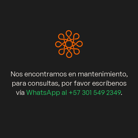
+573015492349
info@kalidaespacios.com
WhatsApp
Enlaces rápidos
Muebles
Salas
Comedores
Nos encontramos en mantenimiento,
Decoración
Elementos decorativos
Blog
para consultas, por favor escríbenos
vía
WhatsApp al +57 301 549 2349
.
Newsletter
Suscríbete ahora