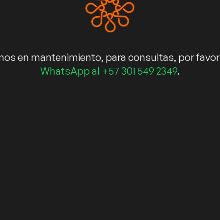
Elementos decorativos
Blog
s en mantenimiento, para consultas, por favor
Términos de garantía
WhatsApp al +57 301 549 2349
.
141 – 62. Bogotá – D.C. (Colombia). ©Copyright 2024 Kälida Espaci