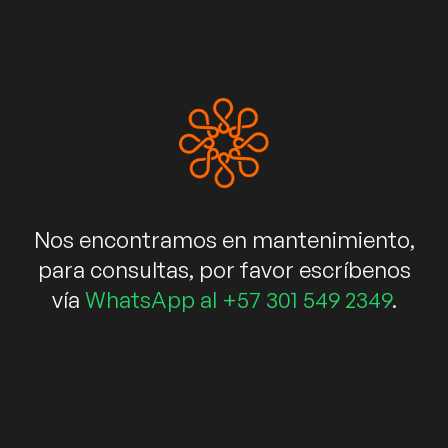
+573015492349
info@kalidaespacios.com
WhatsApp
Enlaces rápidos
Muebles
Salas
Comedores
Nos encontramos en mantenimiento,
Decoración
Elementos decorativos
Blog
para consultas, por favor escríbenos
vía
WhatsApp al +57 301 549 2349
.
Newsletter
Suscríbete ahora